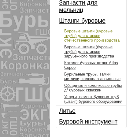
Запчасти для
мельниц
Штанги буровые
Буровые штанги (буровые
трубы) для станков
отечественного производства
Буровые штанги (буровые
трубы) для станков
зарубежного производства
Каталог буровых штанг Atlas
Copco
Бурильные трубы, замки,
метчики, колокола ловильные
Обсадные и колонковые трубы
д/ буровых скважин
Услуги, ремонт буровых труб
(штанг) бурового оборудования
Литье
Буровой инструмент