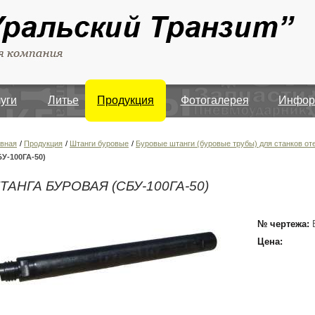
луги
Литье
Продукция
Фотогалерея
Инфор
авная
/
Продукция
/
Штанги буровые
/
Буровые штанги (буровые трубы) для станков от
БУ-100ГА-50)
ТАНГА БУРОВАЯ (СБУ-100ГА-50)
№ чертежа:
Цена: