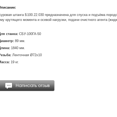
Описание:
Буровая штанга Б100.22.030 предназначена для спуска и подъёма поро
ему крутящего момента и осевой нагрузки, подачи очистного агента (жидк
Для станка:
СБУ-100ГА-50
Диаметр:
89 мм.
Длина:
1840 мм.
Резьба:
Ленточная Ø72х10
Масса:
19 кг.