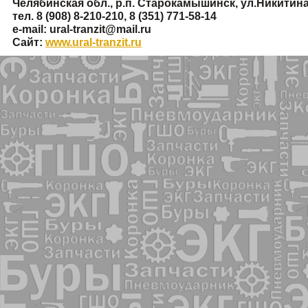
Челябинская обл., р.п. Старокамышинск, ул.Никитина
тел. 8
(908
) 8-210-210, 8
(351
) 771-58-14
e-mail: ural-tranzit@mail.ru
Сайт:
www.ural-tranzit.ru