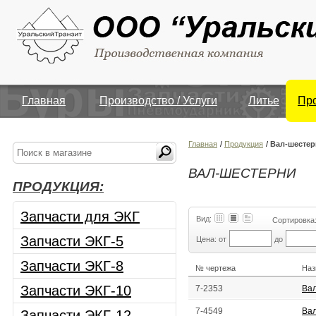
Главная
Производство / Услуги
Литье
Пр
Главная
/
Продукция
/
Вал-шестер
ВАЛ-ШЕСТЕРНИ
ПРОДУКЦИЯ:
Запчасти для ЭКГ
Вид:
Сортировка
Запчасти ЭКГ-5
Цена: от
до
Запчасти ЭКГ-8
№ чертежа
Наз
Запчасти ЭКГ-10
7-2353
Ва
7-4549
Ва
Запчасти ЭКГ-12