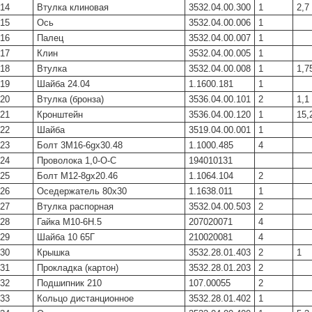
14
Втулка клиновая
3532.04.00.300
1
2,7
15
Ось
3532.04.00.006
1
16
Палец
3532.04.00.007
1
17
Клин
3532.04.00.005
1
18
Втулка
3532.04.00.008
1
1,7
19
Шайба 24.04
1.1600.181
1
20
Втулка (бронза)
3536.04.00.101
2
1,1
21
Кронштейн
3536.04.00.120
1
15,
22
Шайба
3519.04.00.001
1
23
Болт 3М16-6gх30.48
1.1000.485
4
24
Проволока 1,0-О-С
194010131
25
Болт М12-8gх20.46
1.1064.104
2
26
Оседержатель 80х30
1.1638.011
1
27
Втулка распорная
3532.04.00.503
2
28
Гайка М10-6Н.5
207020071
4
29
Шайба 10 65Г
210020081
4
30
Крышка
3532.28.01.403
2
1
31
Прокладка (картон)
3532.28.01.203
2
32
Подшипник 210
107.00055
2
33
Кольцо дистанционное
3532.28.01.402
1