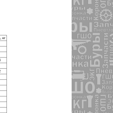
, кг
4
2