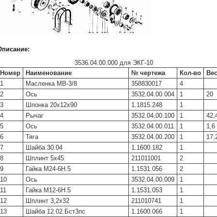
Описание:
3536.04.00.000 для ЭКГ-10
Номер
Наименование
№ чертежа
Кол-во
Вес
1
Масленка МВ-3/8
358830017
4
2
Ось
3532.04.00.004
1
20
3
Шпонка 20х12х90
1.1815.248
1
4
Рычаг
3532.04.00.100
1
42,
5
Ось
3532.04.00.011
1
1,6
6
Тяга
3532.04.00.200
1
17,
7
Шайба 30.04
1.1600.182
1
8
Шплинт 5х45
211011001
2
9
Гайка М24-6Н.5
1.1531.056
2
10
Ось
3532.04.00.009
1
11
Гайка М12-6Н.5
1.1531.053
1
12
Шплинт 3,2х32
211010741
1
13
Шайба 12.02.Бст3пс
1.1600.066
1