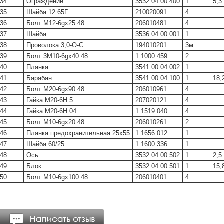
34
Ограждение
3532.04.00.400
1
5,3
35
Шайба 12 65Г
210020091
4
36
Болт М12-6gх25.48
206010481
4
37
Шайба
3536.04.00.001
1
38
Проволока 3,0-О-С
194010201
3м
39
Болт 3М10-6gх40.48
1.1000.459
2
40
Планка
3541.00.04.002
1
41
Барабан
3541.00.04.100
1
18,
42
Болт М20-6gх90.48
206010961
4
43
Гайка М20-6Н.5
207020121
4
44
Гайка М20-6Н.04
1.1519.040
4
45
Болт М10-6gх20.48
206010261
2
46
Планка предохранительная 25х55
1.1656.012
1
47
Шайба 60/25
1.1600.336
1
48
Ось
3532.04.00.502
1
2,5
49
Блок
3532.04.00.501
1
15,
50
Болт М10-6gх100.48
206010401
4