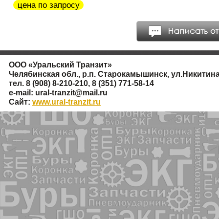
цена по запросу
ООО
«
Уральский Транзит»
Челябинская обл., р.п. Старокамышинск, ул.Никитина
тел. 8
(908
) 8-210-210, 8
(351
) 771-58-14
e-mail: ural-tranzit@mail.ru
Сайт:
www.ural-tranzit.ru