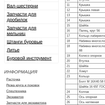
11
Крышка
Вал-шестерни
12
Крышка левая
Запчасти для
13
Крышка
дробилок
14
Крышка
15
Шайба
Запчасти для
16
Палец, круг 56
мельниц
17
Кольцо лабиринт
Штанги буровые
18
Набивка многосло
18
Набивка многосло
Литье
88
19
Колесо опорное
Буровой инструмент
20
Втулка
21
Шайба
ИНФОРМАЦИЯ
22
Хомут
23
Кольцо
Расточка
Болт М 16X40.58 
Резка круга и поковок
Шайба 16 65Г ГОС
Спецтехника
24
Колпак
Экскаватор
25
Ось опорная
26
Ось натяжная
Запчасти для экскаватора