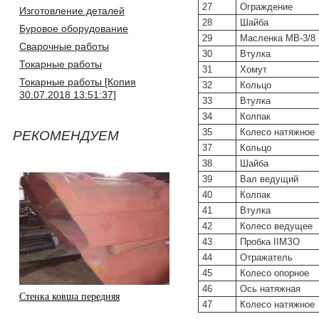
27
Ограждение
Изготовление деталей
28
Шайба
Буровое оборудование
29
Масленка МВ-3/8
Сварочные работы
30
Втулка
Токарные работы
31
Хомут
Токарные работы [Копия
32
Кольцо
30.07.2018 13:51:37]
33
Втулка
34
Колпак
35
Колесо натяжное
РЕКОМЕНДУЕМ
37
Кольцо
38
Шайба
39
Вал ведущий
40
Колпак
41
Втулка
42
Колесо ведущее
43
Пробка IIМЗО
44
Отражатель
45
Колесо опорное
46
Ось натяжная
Стенка ковша передняя
47
Колесо натяжное