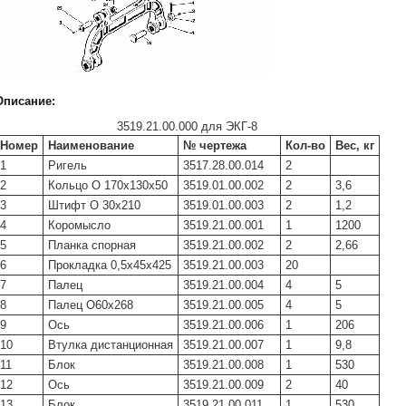
Описание:
3519.21.00.000 для ЭКГ-8
Номер
Наименование
№ чертежа
Кол-во
Вес, кг
1
Ригель
3517.28.00.014
2
2
Кольцо O 170х130х50
3519.01.00.002
2
3,6
3
Штифт O 30х210
3519.01.00.003
2
1,2
4
Коромысло
3519.21.00.001
1
1200
5
Планка спорная
3519.21.00.002
2
2,66
6
Прокладка 0,5х45х425
3519.21.00.003
20
7
Палец
3519.21.00.004
4
5
8
Палец O60х268
3519.21.00.005
4
5
9
Ось
3519.21.00.006
1
206
10
Втулка дистанционная
3519.21.00.007
1
9,8
11
Блок
3519.21.00.008
1
530
12
Ось
3519.21.00.009
2
40
13
Блок
3519.21.00.011
1
530