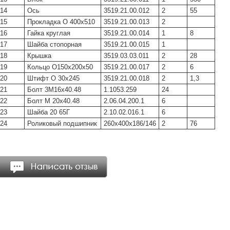
14
Ось
3519.21.00.012
2
55
15
Прокладка O 400х510
3519.21.00.013
2
16
Гайка круглая
3519.21.00.014
1
8
17
Шайба стопорная
3519.21.00.015
1
18
Крышка
3519.03.03.011
2
28
19
Кольцо O150х200х50
3519.21.00.017
2
6
20
Штифт O 30х245
3519.21.00.018
2
1,3
21
Болт 3М16х40.48
1.1053.259
24
22
Болт М 20х40.48
2.06.04.200.1
6
23
Шайба 20 65Г
2.10.02.016.1
6
24
Роликовый подшипник
260х400х186/146
2
76