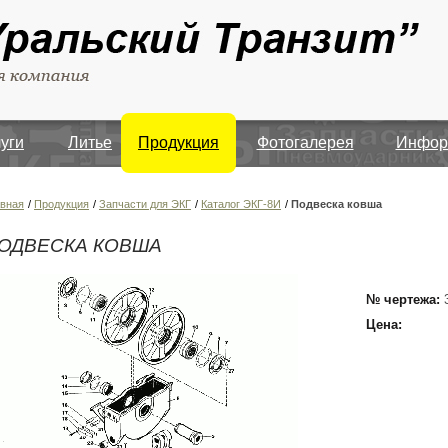
луги
Литье
Продукция
Фотогалерея
Инфор
авная
/
Продукция
/
Запчасти для ЭКГ
/
Каталог ЭКГ-8И
/
Подвеска ковша
ОДВЕСКА КОВША
№ чертежа:
Цена: