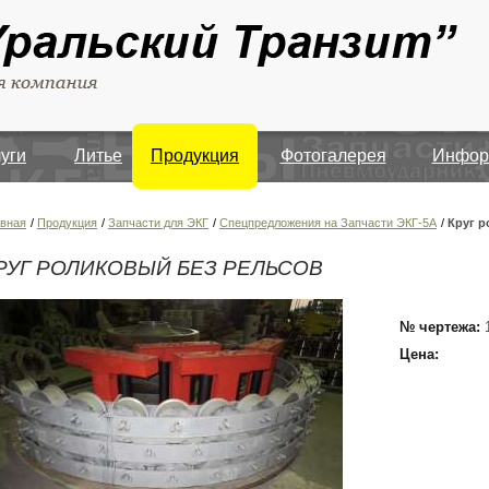
луги
Литье
Продукция
Фотогалерея
Инфор
авная
/
Продукция
/
Запчасти для ЭКГ
/
Спецпредложения на Запчасти ЭКГ-5А
/
Круг р
РУГ РОЛИКОВЫЙ БЕЗ РЕЛЬСОВ
№ чертежа:
Цена: