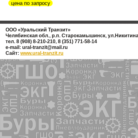
цена по запросу
ООО
«
Уральский Транзит»
Челябинская обл., р.п. Старокамышинск, ул.Никитина
тел. 8
(908
) 8-210-210, 8
(351
) 771-58-14
e-mail: ural-tranzit@mail.ru
Сайт:
www.ural-tranzit.ru