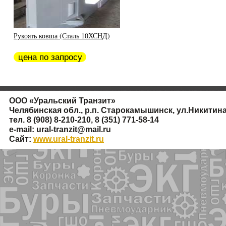
Рукоять ковша (Сталь 10ХСНД)
цена по запросу
ООО
«
Уральский Транзит»
Челябинская обл., р.п. Старокамышинск, ул.Никитина
тел. 8
(908
) 8-210-210, 8
(351
) 771-58-14
e-mail: ural-tranzit@mail.ru
Сайт:
www.ural-tranzit.ru