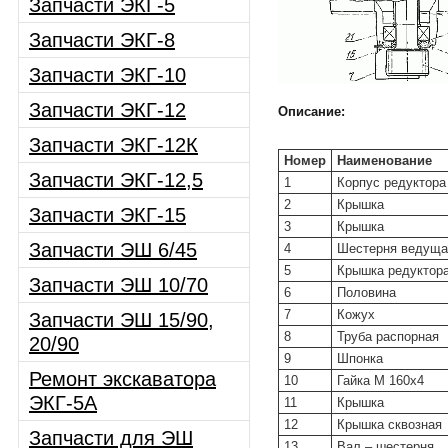
Запчасти ЭКГ-5
Запчасти ЭКГ-8
Запчасти ЭКГ-10
Запчасти ЭКГ-12
Описание:
Запчасти ЭКГ-12К
Номер
Наименование
Запчасти ЭКГ-12,5
1
Корпус редуктора
2
Крышка
Запчасти ЭКГ-15
3
Крышка
Запчасти ЭШ 6/45
4
Шестерня ведуща
5
Крышка редуктор
Запчасти ЭШ 10/70
6
Половина
7
Кожух
Запчасти ЭШ 15/90,
8
Труба распорная
20/90
9
Шпонка
Ремонт экскаватора
10
Гайка М 160х4
ЭКГ-5А
11
Крышка
12
Крышка сквозная
Запчасти для ЭШ
13
Вал – шестерня