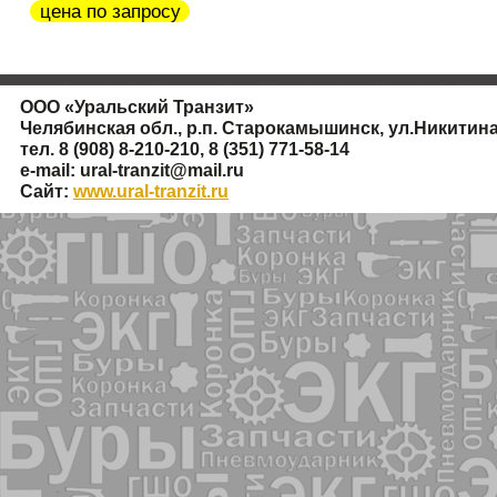
цена по запросу
ООО
«
Уральский Транзит»
Челябинская обл., р.п. Старокамышинск, ул.Никитина
тел. 8
(908
) 8-210-210, 8
(351
) 771-58-14
e-mail: ural-tranzit@mail.ru
Сайт:
www.ural-tranzit.ru