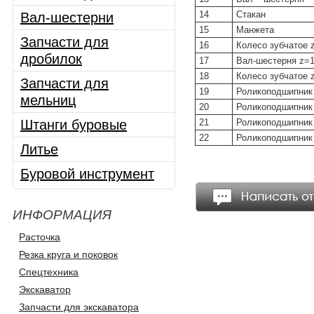
14
Стакан
Вал-шестерни
15
Манжета
Запчасти для
16
Колесо зубчатое 
дробилок
17
Вал-шестерня z=
18
Колесо зубчатое 
Запчасти для
19
Роликоподшипник
мельниц
20
Роликоподшипник
Штанги буровые
21
Роликоподшипник
22
Роликоподшипник
Литье
Буровой инструмент
ИНФОРМАЦИЯ
Расточка
Резка круга и поковок
Спецтехника
Экскаватор
Запчасти для экскаватора